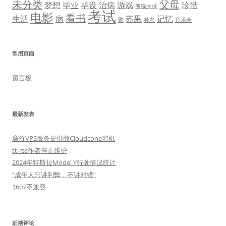
未分类
父母
梦想
毕业
毕设
治病
游戏
珍惜
熊猫大侠
考试
电影
看书
生活
病
苏果
记忆
聚
补考
音乐会
常用页面
留言板
最新发表
廉价VPS服务提供商Cloudcone宕机
tt-rss作者停止维护
2024年特斯拉Model Y行驶情况统计
“成年人只讲利弊，不讲对错”
1607不兼容
近期评论