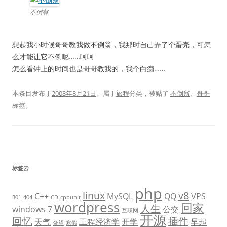
不倒翁
想起我小时候哥哥教我做不倒翁，我那时自己弄了个蛋壳，可怎
么才能让它不倒呢……呵呵
怎么看钟上的时间也是哥哥教我的，我个白痴……
本条目发布于
2008年8月21日
。属于
旅程
分类，被贴了
不倒翁
、
哥哥
标签。
标签云
php
linux
v8
C++
MySQL
QQ
VPS
301
404
CD
cppunit
wordpress
回家
人生
windows 7
公交
互联网
开源
回忆
插件
天气
工程经济学
开学
早起
奢望
寒假