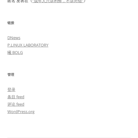
匿名
发表在《
“成年人只讲利弊，不讲对错”
》
链接
DNews
P.LINUX LABORATORY
曦 BOLG
管理
登录
条目 feed
评论 feed
WordPress.org