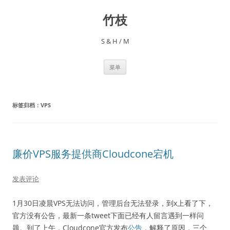
跳
至
竹枝
正
文
S & H / M
菜单
标签归档：
VPS
廉价VPS服务提供商Cloudcone宕机
发表评论
1月30日凌晨VPS无法访问，管理后台无法登录，到x上看了下，
官方没有公告，最新一条tweet下面已经有人留言遇到一样问
题。到了上午，Cloudcone官方发布
公告
，解释了原因，三个