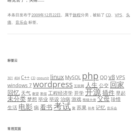
本条目发布于
2009年12月22日
。属于
旅程
分类，被贴了
CD
、
VPS
、
头
痛
、
音乐会
标签。
标签云
php
linux
v8
C++
MySQL
QQ
VPS
301
404
CD
cppunit
wordpress
回家
人生
windows 7
公交
互联网
开源
回忆
插件
天气
工程经济学
开学
早起
奢望
寒假
未分类
父母
梦想
毕业
毕设
治病
游戏
珍惜
熊猫大侠
考试
电影
看书
生活
病
苏果
记忆
聚
补考
音乐会
常用页面