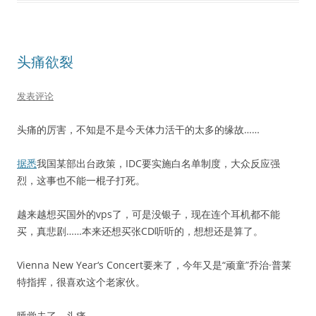
头痛欲裂
发表评论
头痛的厉害，不知是不是今天体力活干的太多的缘故……
据悉
我国某部出台政策，IDC要实施白名单制度，大众反应强
烈，这事也不能一棍子打死。
越来越想买国外的vps了，可是没银子，现在连个耳机都不能
买，真悲剧……本来还想买张CD听听的，想想还是算了。
Vienna New Year‘s Concert要来了，今年又是“顽童”乔治·普莱
特指挥，很喜欢这个老家伙。
睡觉去了，头痛……