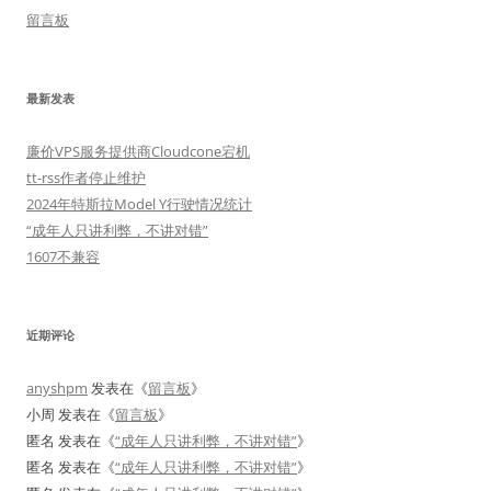
留言板
最新发表
廉价VPS服务提供商Cloudcone宕机
tt-rss作者停止维护
2024年特斯拉Model Y行驶情况统计
“成年人只讲利弊，不讲对错”
1607不兼容
近期评论
anyshpm
发表在《
留言板
》
小周
发表在《
留言板
》
匿名
发表在《
“成年人只讲利弊，不讲对错”
》
匿名
发表在《
“成年人只讲利弊，不讲对错”
》