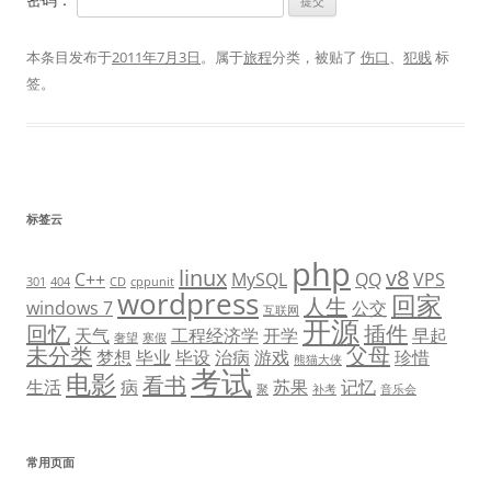
本条目发布于
2011年7月3日
。属于
旅程
分类，被贴了
伤口
、
犯贱
标
签。
标签云
php
linux
v8
C++
MySQL
QQ
VPS
301
404
CD
cppunit
wordpress
回家
人生
windows 7
公交
互联网
开源
回忆
插件
天气
工程经济学
开学
早起
奢望
寒假
未分类
父母
梦想
毕业
毕设
治病
游戏
珍惜
熊猫大侠
考试
电影
看书
生活
病
苏果
记忆
聚
补考
音乐会
常用页面