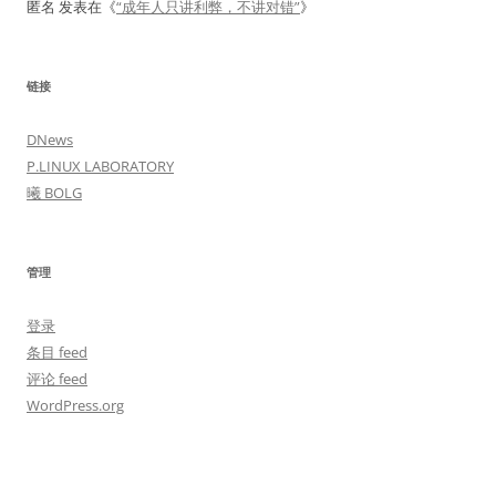
匿名
发表在《
“成年人只讲利弊，不讲对错”
》
链接
DNews
P.LINUX LABORATORY
曦 BOLG
管理
登录
条目 feed
评论 feed
WordPress.org