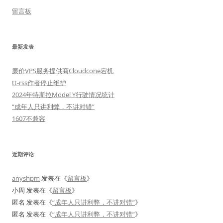
留言板
最新发表
廉价VPS服务提供商Cloudcone宕机
tt-rss作者停止维护
2024年特斯拉Model Y行驶情况统计
“成年人只讲利弊，不讲对错”
1607不兼容
近期评论
anyshpm
发表在《
留言板
》
小周
发表在《
留言板
》
匿名
发表在《
“成年人只讲利弊，不讲对错”
》
匿名
发表在《
“成年人只讲利弊，不讲对错”
》