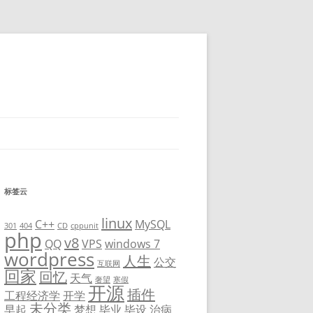
标签云
linux
C++
MySQL
301
404
CD
cppunit
php
v8
QQ
VPS
windows 7
wordpress
人生
公交
互联网
回家
回忆
天气
奢望
寒假
开源
插件
工程经济学
开学
未分类
早起
梦想
毕业
毕设
治病