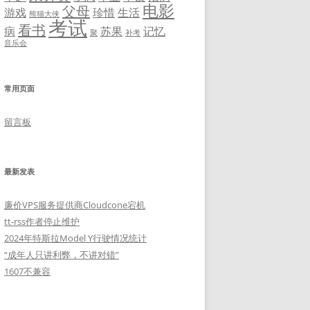
电影
父母
游戏
珍惜
生活
熊猫大侠
考试
看书
病
苏果
记忆
聚
补考
音乐会
常用页面
留言板
最新发表
廉价VPS服务提供商Cloudcone宕机
tt-rss作者停止维护
2024年特斯拉Model Y行驶情况统计
“成年人只讲利弊，不讲对错”
1607不兼容