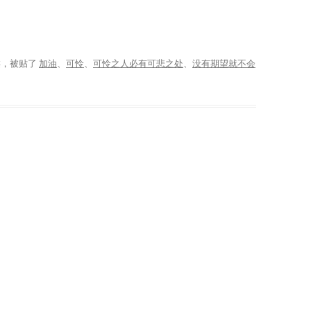
类，被贴了
加油
、
可怜
、
可怜之人必有可悲之处
、
没有期望就不会