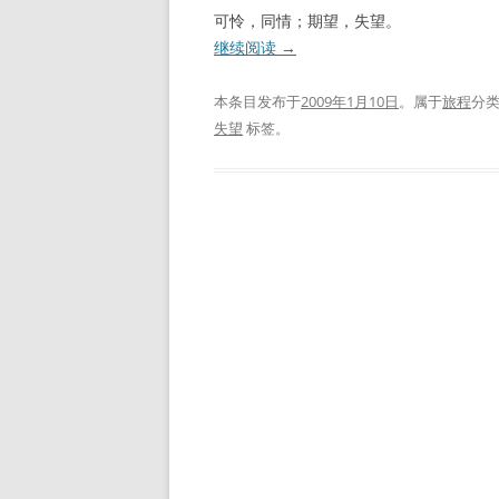
可怜，同情；期望，失望。
继续阅读
→
本条目发布于
2009年1月10日
。属于
旅程
分
失望
标签。