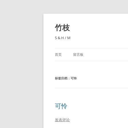
跳
至
正
竹枝
文
S & H / M
首页
留言板
标签归档：
可怜
可怜
发表评论