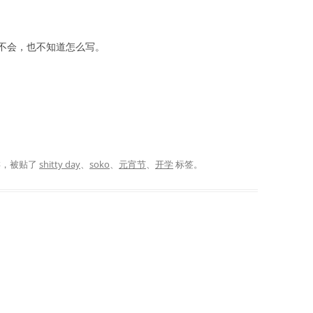
不会，也不知道怎么写。
类，被贴了
shitty day
、
soko
、
元宵节
、
开学
标签。