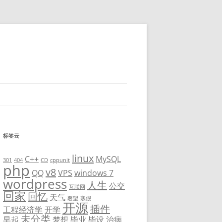
标签云
linux
C++
MySQL
301
404
CD
cppunit
php
v8
QQ
VPS
windows 7
wordpress
人生
公交
互联网
回家
回忆
天气
奢望
寒假
开源
插件
工程经济学
开学
未分类
早起
梦想
毕业
毕设
治病