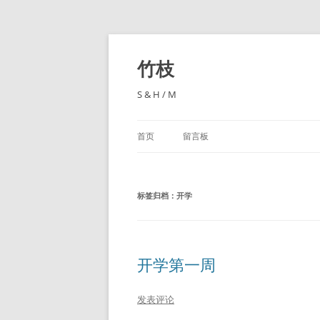
跳
至
正
竹枝
文
S & H / M
首页
留言板
标签归档：
开学
开学第一周
发表评论