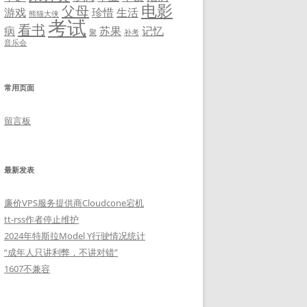
电影
父母
游戏
珍惜
生活
熊猫大侠
考试
看书
病
苏果
记忆
聚
补考
音乐会
常用页面
留言板
最新发表
廉价VPS服务提供商Cloudcone宕机
tt-rss作者停止维护
2024年特斯拉Model Y行驶情况统计
“成年人只讲利弊，不讲对错”
1607不兼容