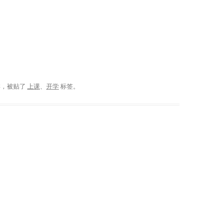
类，被贴了
上课
、
开学
标签。