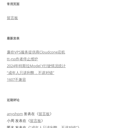
常用页面
留言板
最新发表
廉价VPS服务提供商Cloudcone宕机
tt-rss作者停止维护
2024年特斯拉Model Y行驶情况统计
“成年人只讲利弊，不讲对错”
1607不兼容
近期评论
anyshpm
发表在《
留言板
》
小周
发表在《
留言板
》
匿名
发表在《
“成年人只讲利弊，不讲对错”
》