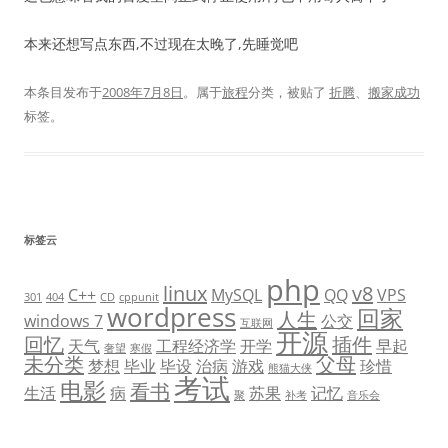
本来还想写点东西,不过现在太晚了,先睡觉吧
本条目发布于
2008年7月8日
。属于
旅程
分类，被贴了
折腾
、
搬家成功
标签。
标签云
php
linux
v8
C++
MySQL
QQ
VPS
301
404
CD
cppunit
wordpress
回家
人生
windows 7
公交
互联网
开源
回忆
插件
天气
工程经济学
开学
早起
奢望
寒假
未分类
父母
梦想
毕业
毕设
治病
游戏
珍惜
熊猫大侠
考试
电影
看书
生活
病
苏果
记忆
聚
补考
音乐会