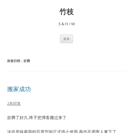
跳
至
竹枝
正
文
S & H / M
菜单
标签归档：
折腾
搬家成功
2条回复
折腾了好久,终于把博客搬过来了
这也意味着我的百度空间正式停止使用,再也不用寄人篱下了