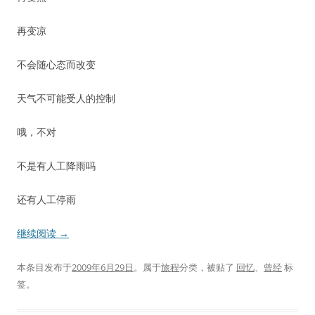
再变凉
不会随心态而改变
天气不可能受人的控制
哦，不对
不是有人工降雨吗
还有人工停雨
继续阅读
→
本条目发布于
2009年6月29日
。属于
旅程
分类，被贴了
回忆
、
曾经
标
签。