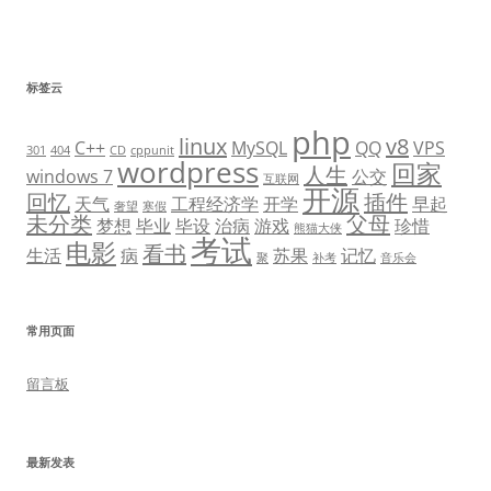
标签云
php
linux
v8
C++
MySQL
QQ
VPS
301
404
CD
cppunit
wordpress
回家
人生
windows 7
公交
互联网
开源
回忆
插件
天气
工程经济学
开学
早起
奢望
寒假
未分类
父母
梦想
毕业
毕设
治病
游戏
珍惜
熊猫大侠
考试
电影
看书
生活
病
苏果
记忆
聚
补考
音乐会
常用页面
留言板
最新发表