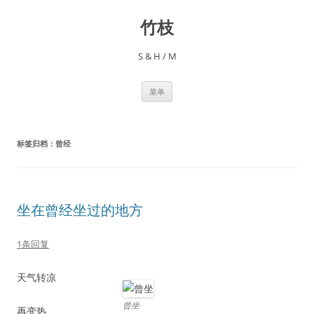
跳
至
竹枝
正
文
S & H / M
菜单
标签归档：
曾经
坐在曾经坐过的地方
1条回复
天气转凉
曾坐
再变热