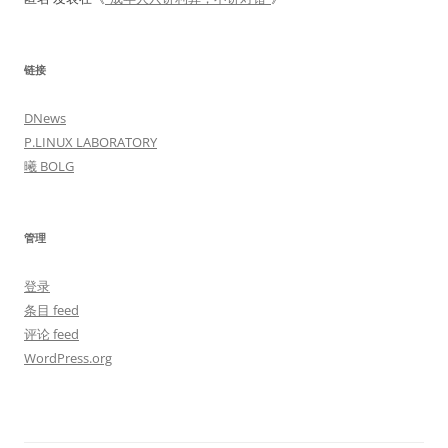
链接
DNews
P.LINUX LABORATORY
曦 BOLG
管理
登录
条目 feed
评论 feed
WordPress.org