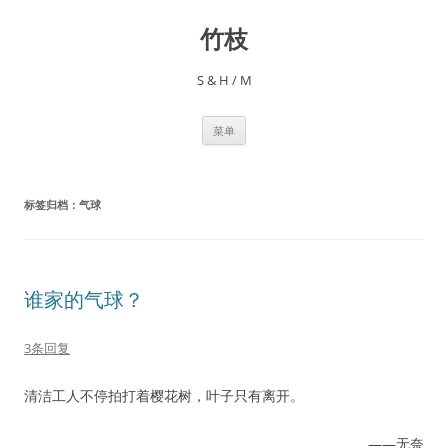
跳
至
竹枝
正
文
S & H / M
菜单
标签归档：
气球
谁家的气球？
3条回复
清洁工人不停拍打着樱花树，叶子只有离开。
——无奈