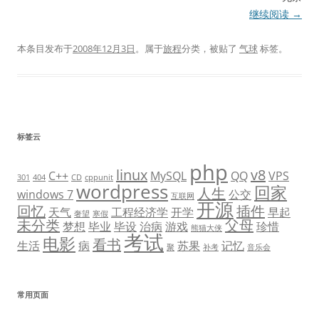
继续阅读
→
本条目发布于
2008年12月3日
。属于
旅程
分类，被贴了
气球
标签。
标签云
php
linux
v8
C++
MySQL
QQ
VPS
301
404
CD
cppunit
wordpress
回家
人生
windows 7
公交
互联网
开源
回忆
插件
天气
工程经济学
开学
早起
奢望
寒假
未分类
父母
梦想
毕业
毕设
治病
游戏
珍惜
熊猫大侠
考试
电影
看书
生活
病
苏果
记忆
聚
补考
音乐会
常用页面