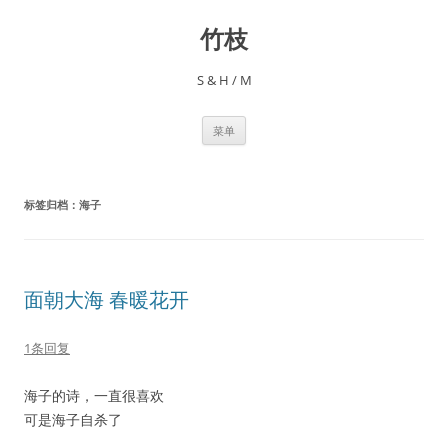
跳
至
竹枝
正
文
S & H / M
菜单
标签归档：
海子
面朝大海 春暖花开
1条回复
海子的诗，一直很喜欢
可是海子自杀了