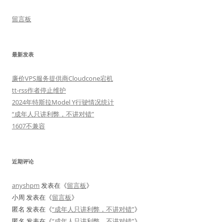
留言板
最新发表
廉价VPS服务提供商Cloudcone宕机
tt-rss作者停止维护
2024年特斯拉Model Y行驶情况统计
“成年人只讲利弊，不讲对错”
1607不兼容
近期评论
anyshpm
发表在《
留言板
》
小周
发表在《
留言板
》
匿名
发表在《
“成年人只讲利弊，不讲对错”
》
匿名
发表在《
“成年人只讲利弊，不讲对错”
》