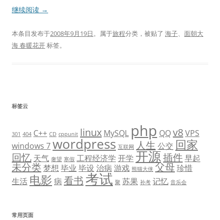
继续阅读
→
本条目发布于
2008年9月19日
。属于
旅程
分类，被贴了
海子
、
面朝大
海 春暖花开
标签。
标签云
php
linux
v8
C++
MySQL
QQ
VPS
301
404
CD
cppunit
wordpress
回家
人生
windows 7
公交
互联网
开源
回忆
插件
天气
工程经济学
开学
早起
奢望
寒假
未分类
父母
梦想
毕业
毕设
治病
游戏
珍惜
熊猫大侠
考试
电影
看书
生活
病
苏果
记忆
聚
补考
音乐会
常用页面