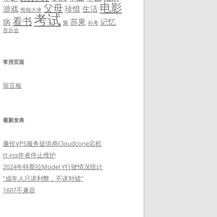
电影
父母
游戏
珍惜
生活
熊猫大侠
考试
看书
病
苏果
记忆
聚
补考
音乐会
常用页面
留言板
最新发表
廉价VPS服务提供商Cloudcone宕机
tt-rss作者停止维护
2024年特斯拉Model Y行驶情况统计
“成年人只讲利弊，不讲对错”
1607不兼容