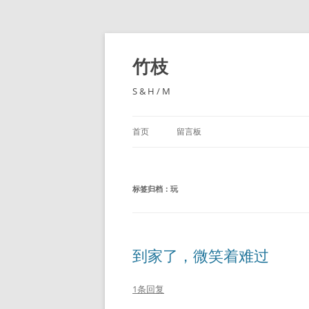
跳
至
正
竹枝
文
S & H / M
首页
留言板
标签归档：
玩
到家了，微笑着难过
1条回复