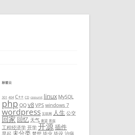
标签云
linux
C++
MySQL
301
404
CD
cppunit
php
v8
QQ
VPS
windows 7
wordpress
人生
公交
互联网
回家
回忆
天气
奢望
寒假
开源
插件
工程经济学
开学
未分类
早起
梦想
毕业
毕设
治病