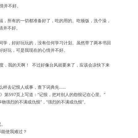
心情并不好。
福，所有的一切都准备好了，吃的用的。吃顿饭，洗个澡，
情并不好。
同学，好好玩玩的，没有任何学习计划。虽然带了两本书回
好好玩，可是我现在的心情并不好。
7度，我的天啊！ 不过好像台风就要来了，应该会凉快下来
么样去记恨人或事，查下词典先……
》第597页上写道：“记恨，把对别人的怨恨记在心里。”
事物强烈的不满或仇恨”，“强烈的不满或仇恨”。
已。
事能使我难过？