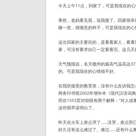
今天上午11点，到家了，可是我现在的
果然，老妈看见我，说我瘦了。回家很幸
睡一觉，很惬意的样子，可是我现在的心
这次回家的主要目的，是看看家人，看看
家，可没有要求自己一定要看完。这几天
天气预报说，名天赣州的最高气温高达3
的。可是我现在的心情很不好。
在我所接受的教育里，没有什么告诉我怎
商务印书馆2002年增补本《现代汉语词典
而在1553页对怨恨有两个解释：“对人或
这些我早该明白了。
昨天在火车上差点哭了……没哭，差点而
好久没有这么难过了。难过……还有什么