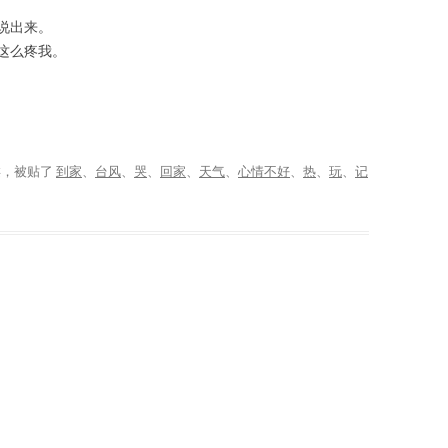
说出来。
这么疼我。
类，被贴了
到家
、
台风
、
哭
、
回家
、
天气
、
心情不好
、
热
、
玩
、
记