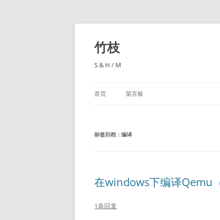
跳
至
正
竹枝
文
S & H / M
首页
留言板
标签归档：
编译
在windows下编译Qem
1条回复