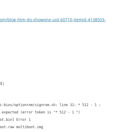
.com/blog-htm-do-showone-uid-60710-itemid-4138503-
ld）
c-bios/optionrom/signrom.sh: line 31: * 512 - 1 :
 expected (error token is "* 512 - 1 ")
ot.bin] Error 1
oot.raw multiboot.img