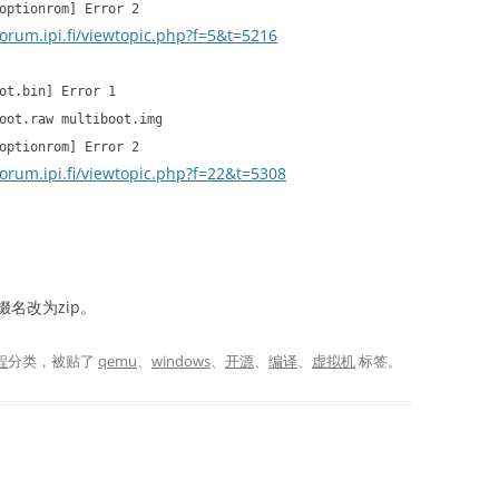
optionrom] Error 2
orum.ipi.fi/viewtopic.php?f=5&t=5216
ot.bin] Error 1
oot.raw multiboot.img
optionrom] Error 2
orum.ipi.fi/viewtopic.php?f=22&t=5308
名改为zip。
程
分类，被贴了
qemu
、
windows
、
开源
、
编译
、
虚拟机
标签。