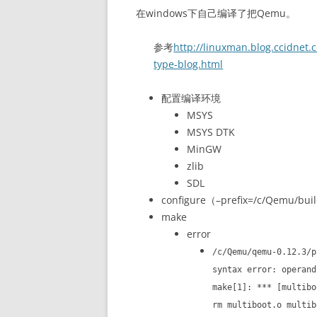
在windows下自己编译了把Qemu。
参考
http://linuxman.blog.ccidnet
type-blog.html
配置编译环境
MSYS
MSYS DTK
MinGW
zlib
SDL
configure（–prefix=/c/Qemu/bui
make
error
/c/Qemu/qemu-0.12.3/p
syntax error: operand
make[1]: *** [multibo
rm multiboot.o multib