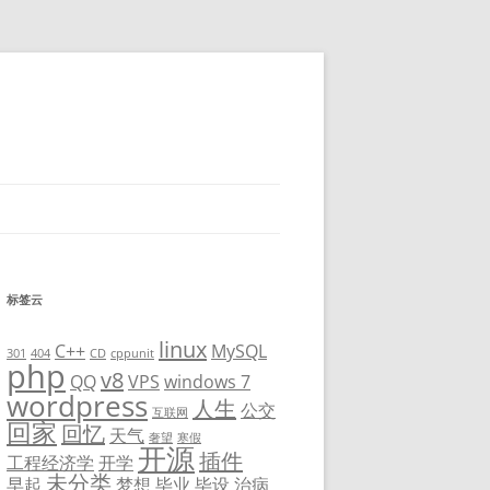
标签云
linux
C++
MySQL
301
404
CD
cppunit
php
v8
QQ
VPS
windows 7
wordpress
人生
公交
互联网
回家
回忆
天气
奢望
寒假
开源
插件
工程经济学
开学
未分类
早起
梦想
毕业
毕设
治病