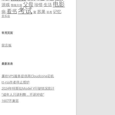
电影
父母
游戏
珍惜
生活
熊猫大侠
考试
看书
病
苏果
记忆
聚
补考
音乐会
常用页面
留言板
最新发表
廉价VPS服务提供商Cloudcone宕机
tt-rss作者停止维护
2024年特斯拉Model Y行驶情况统计
“成年人只讲利弊，不讲对错”
1607不兼容