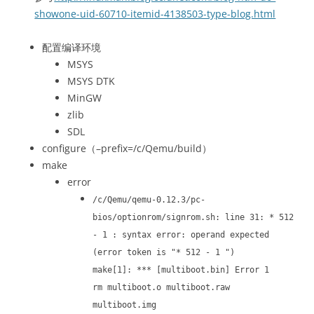
showone-uid-60710-itemid-4138503-type-blog.html
配置编译环境
MSYS
MSYS DTK
MinGW
zlib
SDL
configure（–prefix=/c/Qemu/build）
make
error
/c/Qemu/qemu-0.12.3/pc-
bios/optionrom/signrom.sh: line 31: * 512
- 1 : syntax error: operand expected
(error token is "* 512 - 1 ")
make[1]: *** [multiboot.bin] Error 1
rm multiboot.o multiboot.raw
multiboot.img