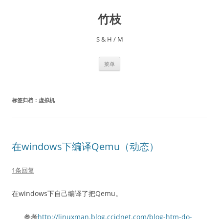
跳
至
竹枝
正
文
S & H / M
菜单
标签归档：
虚拟机
在windows下编译Qemu（动态）
1条回复
在windows下自己编译了把Qemu。
参考
http://linuxman.blog.ccidnet.com/blog-htm-do-