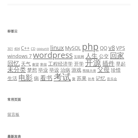
标签云
php
linux
v8
C++
MySQL
QQ
VPS
301
404
CD
cppunit
wordpress
回家
人生
windows 7
公交
互联网
开源
回忆
插件
天气
工程经济学
开学
早起
奢望
寒假
未分类
父母
梦想
毕业
毕设
治病
游戏
珍惜
熊猫大侠
考试
电影
看书
生活
病
苏果
记忆
聚
补考
音乐会
常用页面
留言板
最新发表