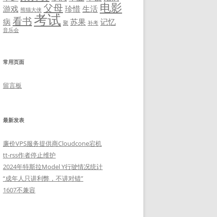
电影
父母
游戏
珍惜
生活
熊猫大侠
考试
看书
病
苏果
记忆
聚
补考
音乐会
常用页面
留言板
最新发表
廉价VPS服务提供商Cloudcone宕机
tt-rss作者停止维护
2024年特斯拉Model Y行驶情况统计
“成年人只讲利弊，不讲对错”
1607不兼容