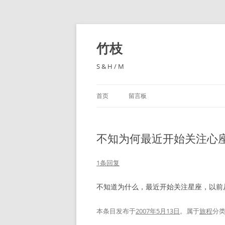
跳
至
正
竹枝
文
S & H / M
首页
留言板
不知为何最近开始关注心
1条回复
不知道为什么，最近开始关注星座，以前
本条目发布于
2007年5月13日
。属于
旅程
分