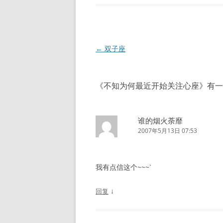
文
←
双子座
章
导
《
不知为何最近开始关注心座
》有一
航
谁的烟火荼靡
2007年5月13日 07:53
我有点信这个~~~`
↓
回复