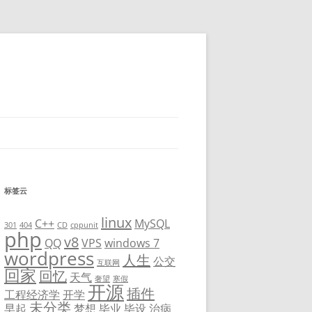
标签云
linux
C++
MySQL
301
404
CD
cppunit
php
v8
QQ
VPS
windows 7
wordpress
人生
公交
互联网
回家
回忆
天气
奢望
寒假
开源
插件
工程经济学
开学
未分类
早起
梦想
毕业
毕设
治病