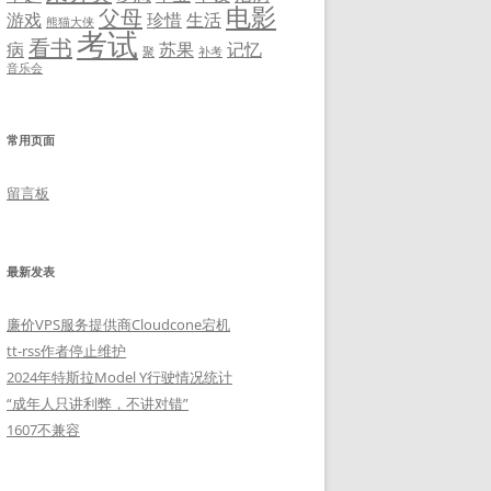
电影
父母
游戏
珍惜
生活
熊猫大侠
考试
看书
病
苏果
记忆
聚
补考
音乐会
常用页面
留言板
最新发表
廉价VPS服务提供商Cloudcone宕机
tt-rss作者停止维护
2024年特斯拉Model Y行驶情况统计
“成年人只讲利弊，不讲对错”
1607不兼容