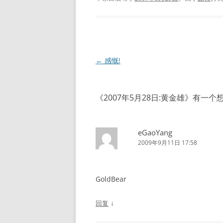
文
←
感慨!
章
导
《
2007年5月28日:黄金雄
》有一个
航
eGaoYang
2009年9月11日 17:58
GoldBear
↓
回复