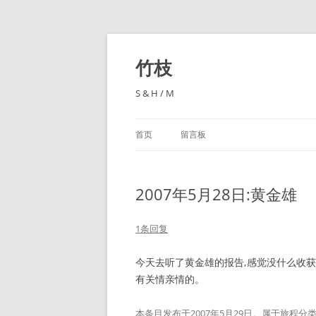
跳
至
正
竹枝
文
S & H / M
首页
留言板
2007年5月28日:黄金雄
1条回复
今天去听了黄金雄的报告,感觉没什么收获。
有关情亲情的。
本条目发布于
2007年5月29日
。属于
旅程
分