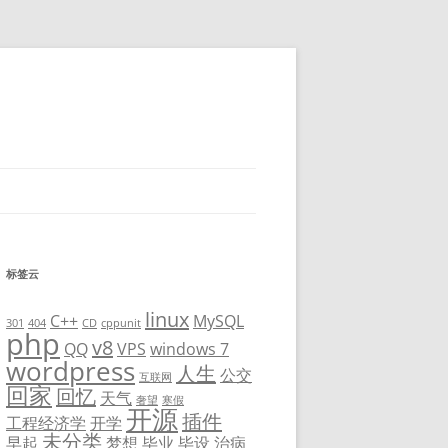
标签云
linux
C++
MySQL
301
404
CD
cppunit
php
v8
QQ
VPS
windows 7
wordpress
人生
公交
互联网
回家
回忆
天气
奢望
寒假
开源
插件
工程经济学
开学
未分类
早起
梦想
毕业
毕设
治病