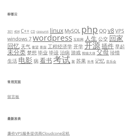
标签云
php
linux
v8
C++
MySQL
QQ
VPS
301
404
CD
cppunit
wordpress
回家
人生
windows 7
公交
互联网
开源
回忆
插件
天气
工程经济学
开学
早起
奢望
寒假
未分类
父母
梦想
毕业
毕设
治病
游戏
珍惜
熊猫大侠
考试
电影
看书
生活
病
苏果
记忆
聚
补考
音乐会
常用页面
留言板
最新发表
廉价VPS服务提供商Cloudcone宕机