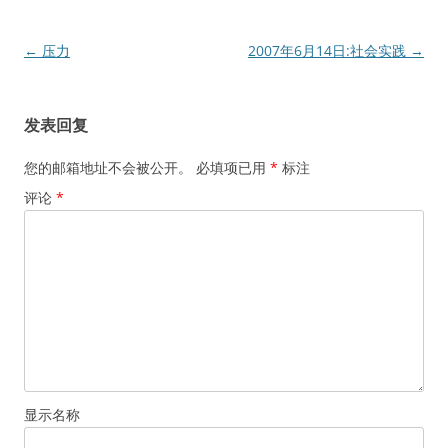
文
←
压力
2007年6月14日:社会实践
→
章
导
发表回复
航
您的邮箱地址不会被公开。
必填项已用
*
标注
评论
*
显示名称