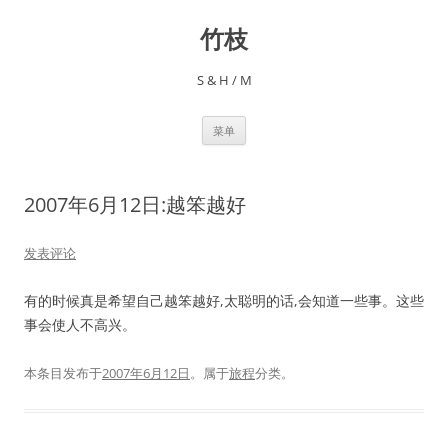
跳
至
竹枝
正
文
S & H / M
菜单
2007年6月12日:越笨越好
发表评论
有的时候真是希望自己越笨越好,太聪明的话,会知道一些事。这些
事会使人不高兴。
本条目发布于
2007年6月12日
。属于
旅程
分类。