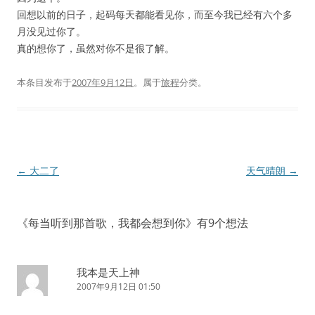
回想以前的日子，起码每天都能看见你，而至今我已经有六个多
月没见过你了。
真的想你了，虽然对你不是很了解。
本条目发布于
2007年9月12日
。属于
旅程
分类。
文
←
大二了
天气晴朗
→
章
导
《
每当听到那首歌，我都会想到你
》有9个想法
航
我本是天上神
2007年9月12日 01:50