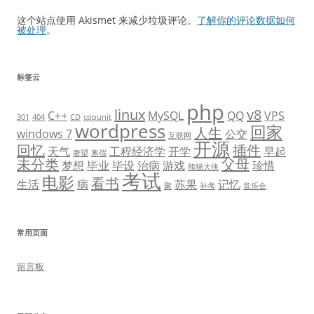
这个站点使用 Akismet 来减少垃圾评论。
了解你的评论数据如何
被处理
。
标签云
php
linux
v8
C++
MySQL
QQ
VPS
301
404
CD
cppunit
wordpress
回家
人生
windows 7
公交
互联网
开源
回忆
插件
天气
工程经济学
开学
早起
奢望
寒假
未分类
父母
梦想
毕业
毕设
治病
游戏
珍惜
熊猫大侠
考试
电影
看书
生活
病
苏果
记忆
聚
补考
音乐会
常用页面
留言板