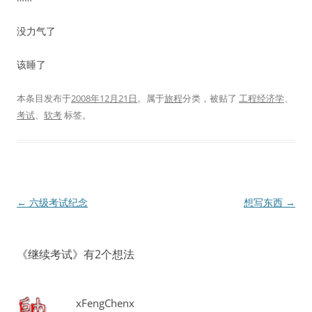
没力气了
该睡了
本条目发布于
2008年12月21日
。属于
旅程
分类，被贴了
工程经济学
、
考试
、
软考
标签。
文
←
六级考试纪念
想写东西
→
章
导
《
继续考试
》有2个想法
航
xFengChenx