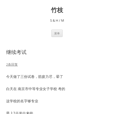
跳
至
竹枝
正
文
S & H / M
菜单
继续考试
2条回复
今天做了三份试卷，筋疲力尽，晕了
白天在 南京市中等专业女子学校 考的
这学校的名字够专业
早上7点半出来的