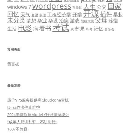
wordpress
回家
人生
windows 7
公交
互联网
开源
回忆
插件
天气
工程经济学
开学
早起
奢望
寒假
未分类
父母
梦想
毕业
毕设
治病
游戏
珍惜
熊猫大侠
考试
电影
看书
生活
病
苏果
记忆
聚
补考
音乐会
常用页面
留言板
最新发表
廉价VPS服务提供商Cloudcone宕机
tt-rss作者停止维护
2024年特斯拉Model Y行驶情况统计
“成年人只讲利弊，不讲对错”
1607不兼容