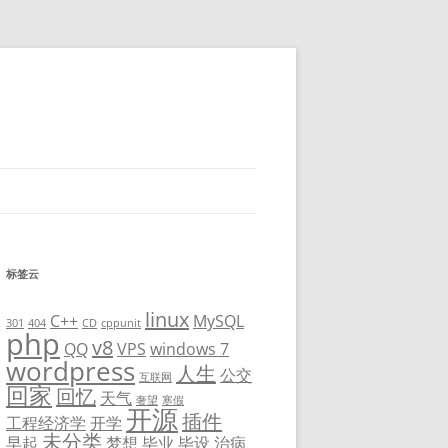
标签云
linux
C++
MySQL
301
404
CD
cppunit
php
v8
QQ
VPS
windows 7
wordpress
人生
公交
互联网
回家
回忆
天气
奢望
寒假
开源
插件
工程经济学
开学
未分类
早起
梦想
毕业
毕设
治病