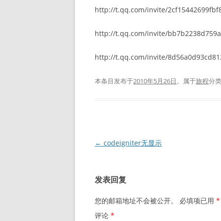
http://t.qq.com/invite/2cf15442699fb
http://t.qq.com/invite/bb7b2238d759
http://t.qq.com/invite/8d56a0d93cd8
本条目发布于
2010年5月26日
。属于
旅程
分
文
←
codeigniter无显示
章
导
发表回复
航
您的邮箱地址不会被公开。
必填项已用
*
评论
*