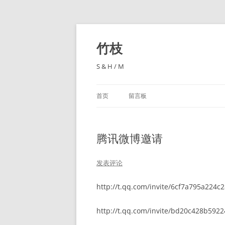
跳
至
正
竹枝
文
S & H / M
首页
留言板
腾讯微博邀请
发表评论
http://t.qq.com/invite/6cf7a795a224c
http://t.qq.com/invite/bd20c428b592