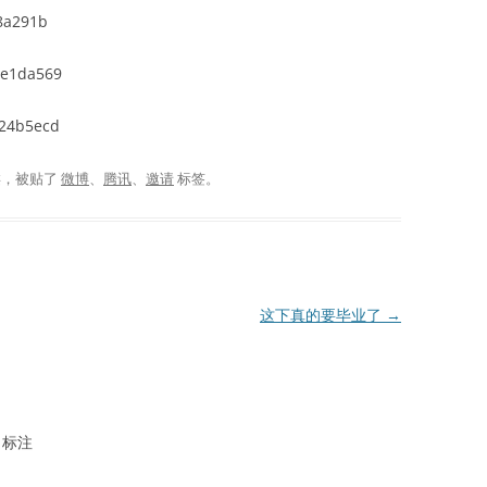
f8a291b
ae1da569
124b5ecd
类，被贴了
微博
、
腾讯
、
邀请
标签。
这下真的要毕业了
→
标注