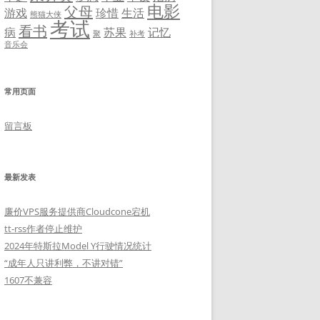
电影
父母
游戏
珍惜
生活
熊猫大侠
考试
看书
病
苏果
记忆
聚
补考
音乐会
常用页面
留言板
最新发表
廉价VPS服务提供商Cloudcone宕机
tt-rss作者停止维护
2024年特斯拉Model Y行驶情况统计
“成年人只讲利弊，不讲对错”
1607不兼容