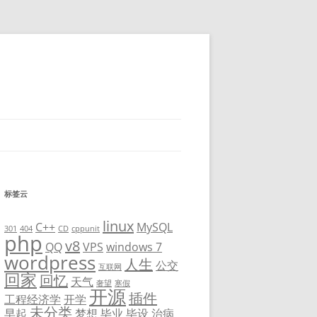
标签云
linux
C++
MySQL
301
404
CD
cppunit
php
v8
QQ
VPS
windows 7
wordpress
人生
公交
互联网
回家
回忆
天气
奢望
寒假
开源
插件
工程经济学
开学
未分类
早起
梦想
毕业
毕设
治病