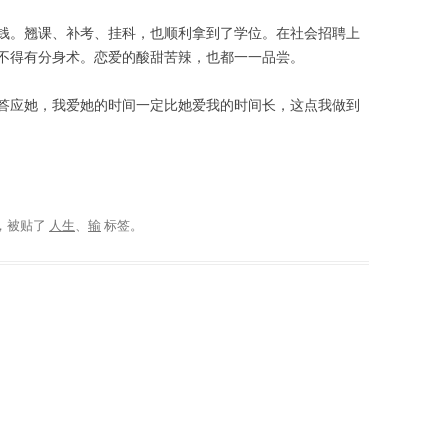
钱。翘课、补考、挂科，也顺利拿到了学位。在社会招聘上
不得有分身术。恋爱的酸甜苦辣，也都一一品尝。
答应她，我爱她的时间一定比她爱我的时间长，这点我做到
，被贴了
人生
、
输
标签。