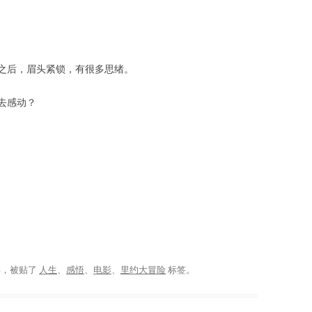
之后，眉头紧锁，有很多思绪。
去感动？
类，被贴了
人生
、
感悟
、
电影
、
里约大冒险
标签。