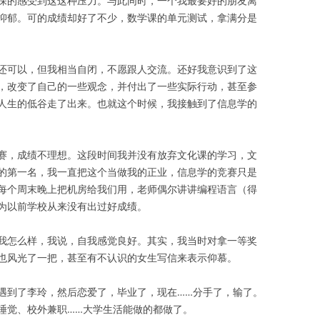
深的感受到这这种压力。与此同时，一个我最要好的朋友离
抑郁。可的成绩却好了不少，数学课的单元测试，拿满分是
还可以，但我相当自闭，不愿跟人交流。还好我意识到了这
，改变了自己的一些观念，并付出了一些实际行动，甚至参
人生的低谷走了出来。也就这个时候，我接触到了信息学的
赛，成绩不理想。这段时间我并没有放弃文化课的学习，文
的第一名，我一直把这个当做我的正业，信息学的竞赛只是
每个周末晚上把机房给我们用，老师偶尔讲讲编程语言（得
为以前学校从来没有出过好成绩。
我怎么样，我说，自我感觉良好。其实，我当时对拿一等奖
也风光了一把，甚至有不认识的女生写信来表示仰慕。
遇到了李玲，然后恋爱了，毕业了，现在……分手了，输了。
睡觉、校外兼职……大学生活能做的都做了。