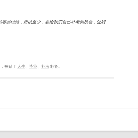
然容易做错，所以至少，要给我们自己补考的机会，让我
类，被贴了
人生
、
毕业
、
补考
标签。