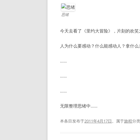
思绪
今天去看了《里约大冒险》，片刻的欢笑
人为什么要感动？什么能感动人？拿什么
……
……
……
无限整理思绪中……
本条目发布于
2011年4月17日
。属于
旅程
分