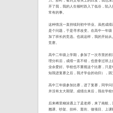
力。那时，看到父母头上的白发，我也深
开了我，我的人生顿时跌入了低谷，陷入
常有的事。
这种情况一直持续到初中毕业。虽然成绩
是个问题，于是寻求改变。在高中一年级
加了班长的竞选。也就这样，我的开始从
竞赛。
高中二年级上学期，参加了一次市里的初
理分科后，成绩一直不错，也曾拿过班上
业余爱好。学校也不重视这个比赛，只是
知我进复赛之后，我才学会的动归），因
高中三年级参加比赛，进了复赛，同学问
并没有太大期望。成绩出来后，我在学校
后来稀里糊涂遇上了孟老师，来了南航，
翘课、吵架、挂科、逛街、做项目、上课