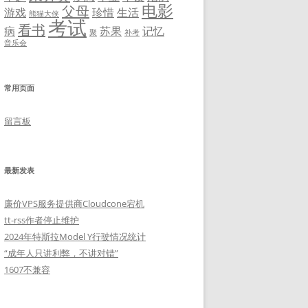
电影
父母
游戏
珍惜
生活
熊猫大侠
考试
看书
病
苏果
记忆
聚
补考
音乐会
常用页面
留言板
最新发表
廉价VPS服务提供商Cloudcone宕机
tt-rss作者停止维护
2024年特斯拉Model Y行驶情况统计
“成年人只讲利弊，不讲对错”
1607不兼容