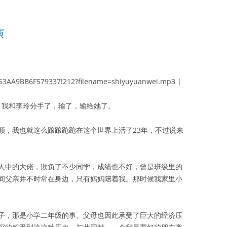
演
s/163AA9BB6F579337!212?filename=shiyuyuanwei.mp3 |
我和李玲分手了，输了，输给她了。
顺，我也就这么踉踉跄跄在这个世界上活了23年，不过说来
人中的大佬，欺负了不少同学，成绩也不好，曾是班级里的
间父亲并不时常在身边，只有妈妈陪着我。那时候我家里小
。
子，那是小学二年级的事。父母也因此承受了巨大的经济压