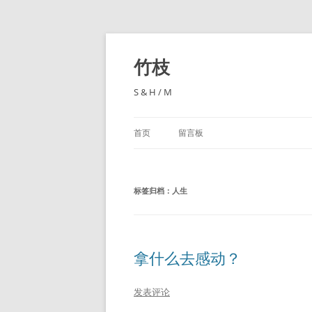
跳
至
正
竹枝
文
S & H / M
首页
留言板
标签归档：
人生
拿什么去感动？
发表评论