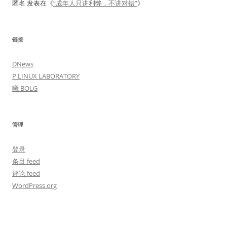
匿名
发表在《
“成年人只讲利弊，不讲对错”
》
链接
DNews
P.LINUX LABORATORY
曦 BOLG
管理
登录
条目 feed
评论 feed
WordPress.org