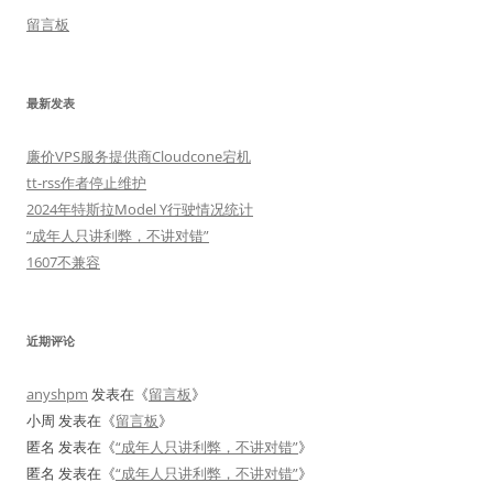
留言板
最新发表
廉价VPS服务提供商Cloudcone宕机
tt-rss作者停止维护
2024年特斯拉Model Y行驶情况统计
“成年人只讲利弊，不讲对错”
1607不兼容
近期评论
anyshpm
发表在《
留言板
》
小周
发表在《
留言板
》
匿名
发表在《
“成年人只讲利弊，不讲对错”
》
匿名
发表在《
“成年人只讲利弊，不讲对错”
》