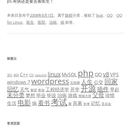
ps.有病还是要去看医生！
本条目发布于
2008年8月1日
。属于
旅程
分类，被贴了
bug
、
QQ
、
QQ
for Linux
、
医生
、
医院
、
治病
、
病
标签。
标签云
php
linux
v8
C++
MySQL
QQ
VPS
301
404
CD
cppunit
wordpress
回家
人生
windows 7
公交
互联网
开源
回忆
插件
天气
工程经济学
开学
早起
奢望
寒假
未分类
父母
梦想
毕业
毕设
治病
游戏
珍惜
熊猫大侠
考试
电影
看书
生活
病
苏果
记忆
聚
补考
音乐会
常用页面