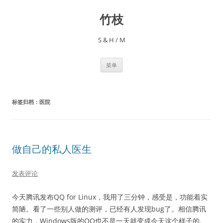
跳
至
竹枝
正
文
S & H / M
菜单
标签归档：
医院
做自己的私人医生
发表评论
今天腾讯发布QQ for Linux，我用了三分钟，感受是，功能着实
简陋。看了一些别人做的测评，已经有人发现bug了。相信腾讯
的实力，Windows版的QQ也不是一天就变成今天这个样子的。