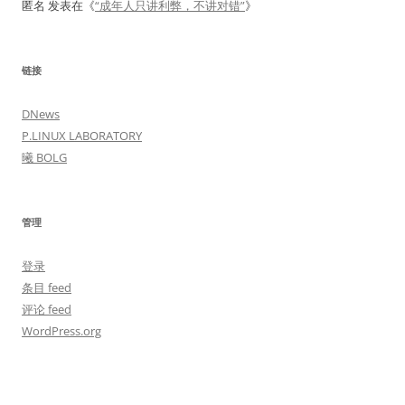
匿名
发表在《
“成年人只讲利弊，不讲对错”
》
链接
DNews
P.LINUX LABORATORY
曦 BOLG
管理
登录
条目 feed
评论 feed
WordPress.org