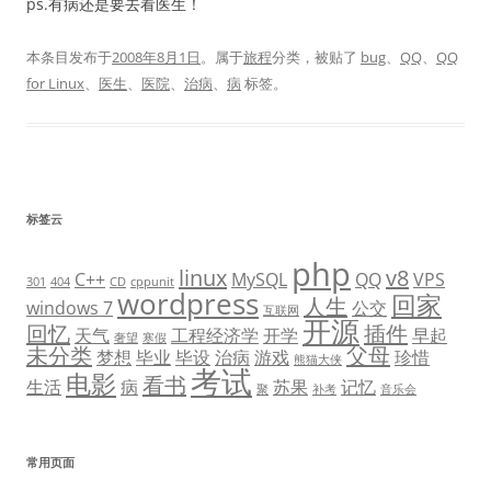
ps.有病还是要去看医生！
本条目发布于
2008年8月1日
。属于
旅程
分类，被贴了
bug
、
QQ
、
QQ
for Linux
、
医生
、
医院
、
治病
、
病
标签。
标签云
php
linux
v8
C++
MySQL
QQ
VPS
301
404
CD
cppunit
wordpress
回家
人生
windows 7
公交
互联网
开源
回忆
插件
天气
工程经济学
开学
早起
奢望
寒假
未分类
父母
梦想
毕业
毕设
治病
游戏
珍惜
熊猫大侠
考试
电影
看书
生活
病
苏果
记忆
聚
补考
音乐会
常用页面