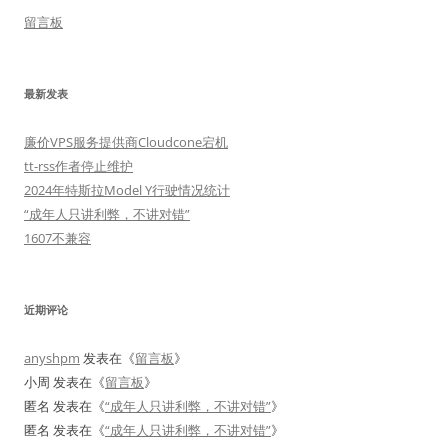
留言板
最新发表
廉价VPS服务提供商Cloudcone宕机
tt-rss作者停止维护
2024年特斯拉Model Y行驶情况统计
“成年人只讲利弊，不讲对错”
1607不兼容
近期评论
anyshpm
发表在《
留言板
》
小周
发表在《
留言板
》
匿名
发表在《
“成年人只讲利弊，不讲对错”
》
匿名
发表在《
“成年人只讲利弊，不讲对错”
》