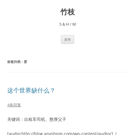
跳
至
竹枝
正
文
S & H / M
菜单
标签归档：
爱
这个世界缺什么？
4条回复
关键词：出租车司机、憨厚父子
[audio:http://blog.anyshpm.com/wp-content/audio/1 |