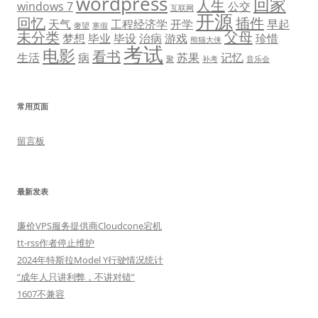
wordpress
回家
人生
windows 7
公交
互联网
开源
回忆
插件
天气
工程经济学
开学
早起
奢望
寒假
未分类
父母
梦想
毕业
毕设
治病
游戏
珍惜
熊猫大侠
考试
电影
看书
生活
病
苏果
记忆
聚
补考
音乐会
常用页面
留言板
最新发表
廉价VPS服务提供商Cloudcone宕机
tt-rss作者停止维护
2024年特斯拉Model Y行驶情况统计
“成年人只讲利弊，不讲对错”
1607不兼容