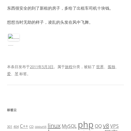
东西很安全的到了新租的房子，多给了出租车司机十块钱。
想想当时无助的样子，凌乱的头发在风中飞舞。
……
本条目发布于
2011年5月3日
。属于
旅程
分类，被贴了
世界
、
孤独
、
爱
、
琴
标签。
标签云
php
linux
v8
C++
MySQL
QQ
VPS
301
404
CD
cppunit