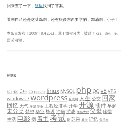
回来查了一下，
这里
找到了答案。
看来自己还是这菜鸟啊，还有很多东西要学的，加油啊，小子！
本条目发布于
2009年8月25日
。属于
旅程
分类，被贴了
css
、
div
、
ie
、
面试
标签。
标签云
php
linux
v8
C++
MySQL
QQ
VPS
301
404
CD
cppunit
wordpress
回家
人生
windows 7
公交
互联网
开源
回忆
插件
天气
工程经济学
开学
早起
奢望
寒假
未分类
父母
梦想
毕业
毕设
治病
游戏
珍惜
熊猫大侠
考试
电影
看书
生活
病
苏果
记忆
聚
补考
音乐会