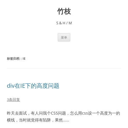
跳
至
竹枝
正
文
S & H / M
菜单
标签归档：
IE
div在IE下的高度问题
3条回复
昨天去面试，有人问我个CSS问题，怎么用css设一个高度为一的
横线，当时就觉得有陷阱，果然……