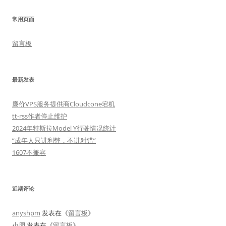
常用页面
留言板
最新发表
廉价VPS服务提供商Cloudcone宕机
tt-rss作者停止维护
2024年特斯拉Model Y行驶情况统计
“成年人只讲利弊，不讲对错”
1607不兼容
近期评论
anyshpm
发表在《
留言板
》
小周
发表在《
留言板
》