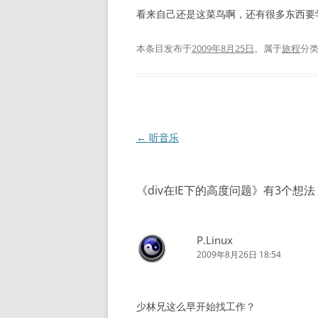
看来自己还是这菜鸟啊，还有很多东西要
本条目发布于
2009年8月25日
。属于
旅程
分
文
←
听音乐
章
导
《
div在IE下的高度问题
》有3个想法
航
P.Linux
2009年8月26日 18:54
少林兄这么早开始找工作？