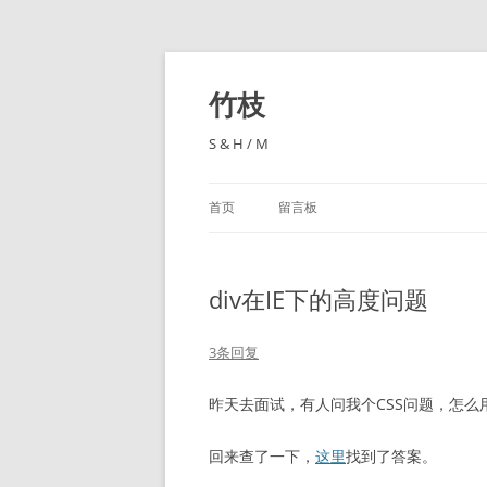
跳
至
正
竹枝
文
S & H / M
首页
留言板
div在IE下的高度问题
3条回复
昨天去面试，有人问我个CSS问题，怎么
回来查了一下，
这里
找到了答案。