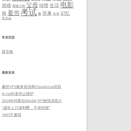
电影
父母
游戏
珍惜
生活
熊猫大侠
考试
看书
病
苏果
记忆
聚
补考
音乐会
常用页面
留言板
最新发表
廉价VPS服务提供商Cloudcone宕机
tt-rss作者停止维护
2024年特斯拉Model Y行驶情况统计
“成年人只讲利弊，不讲对错”
1607不兼容