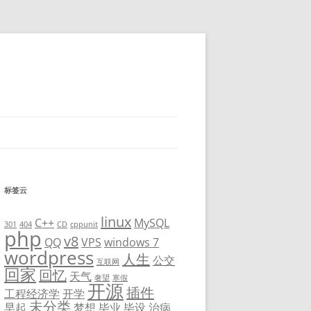
标签云
linux
C++
MySQL
301
404
CD
cppunit
php
v8
QQ
VPS
windows 7
wordpress
人生
公交
互联网
回家
回忆
天气
奢望
寒假
开源
插件
工程经济学
开学
未分类
早起
梦想
毕业
毕设
治病