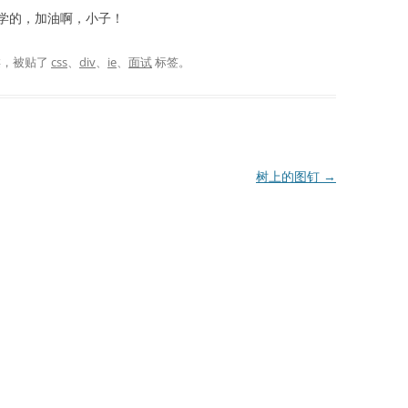
学的，加油啊，小子！
类，被贴了
css
、
div
、
ie
、
面试
标签。
树上的图钉
→